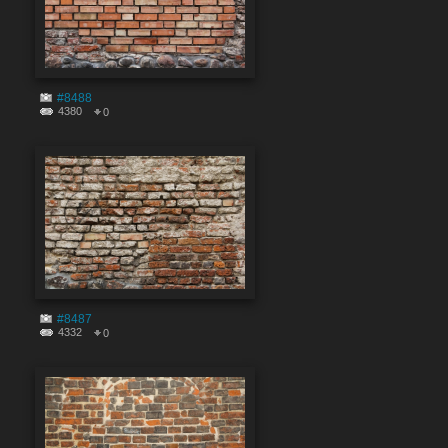
#8488
4380
0
#8487
4332
0