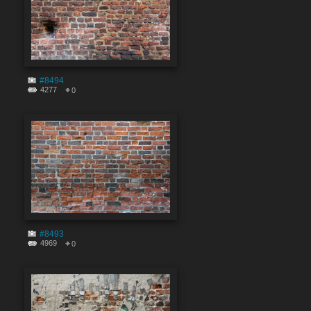
#8494
4277
0
#8493
4969
0