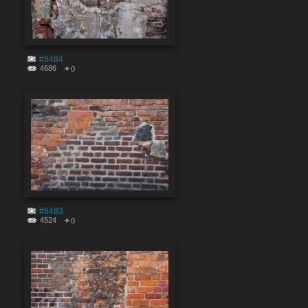
#8484
4686
0
#8483
4524
0