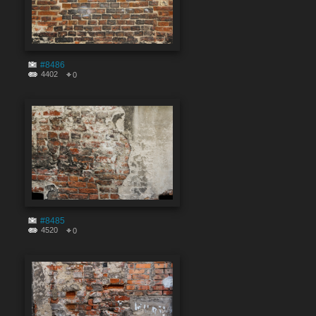
#8486
4402
0
#8485
4520
0