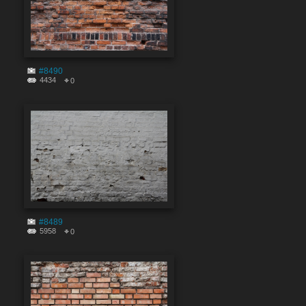
#8490
4434
0
#8489
5958
0