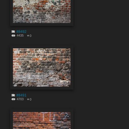
#8492
4435
0
#8491
4703
0