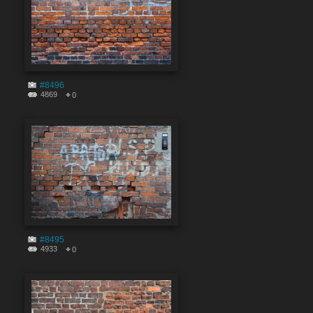
#8496
4869
0
#8495
4933
0