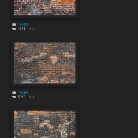
#8482
4171
0
#8468
5082
0