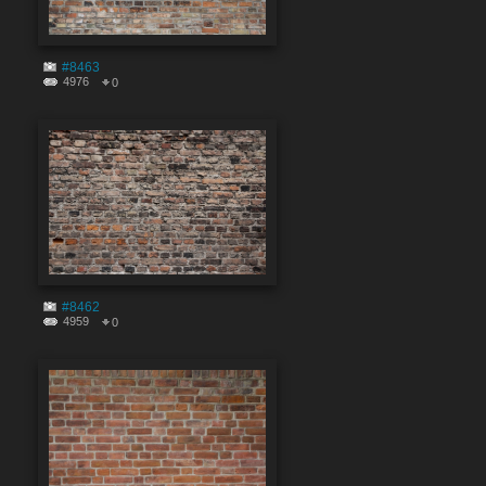
#8463
4976
0
#8462
4959
0