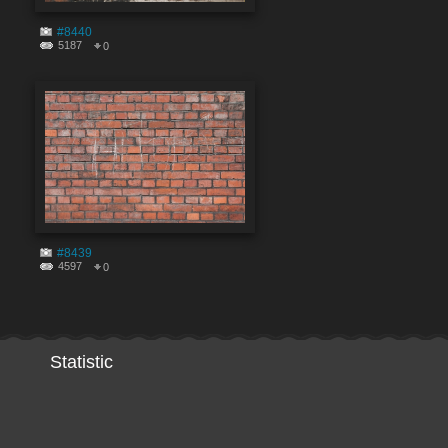
#8440
5187
0
#8439
4597
0
Statistic