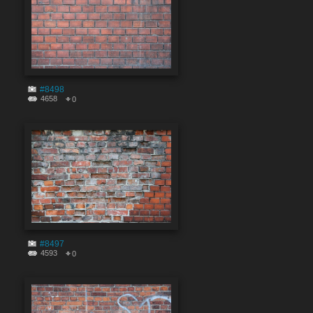
#8498
4658
0
#8497
4593
0