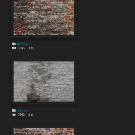
#8504
5345
0
#8503
4542
0