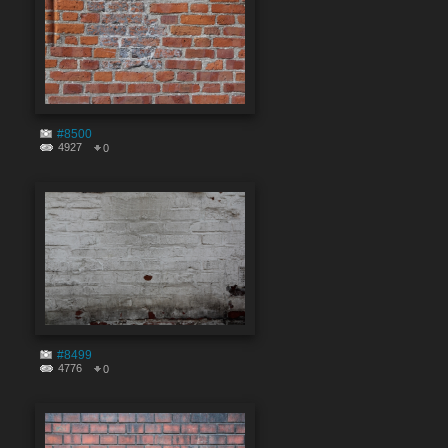
#8500
4927
0
#8499
4776
0