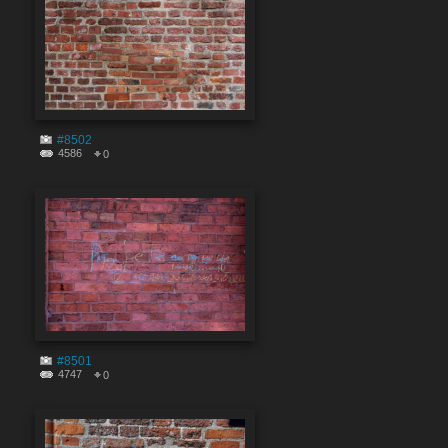
#8502
4586
0
#8501
4747
0