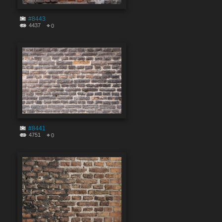
#8443
4437
0
#8441
4751
0