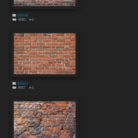
#8448
4430
0
#8447
4937
0