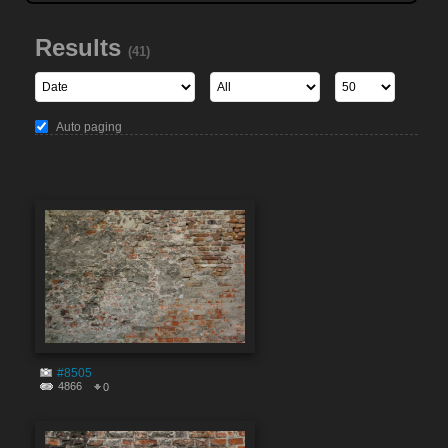
Results
(41)
Auto paging
#8505
4866
0