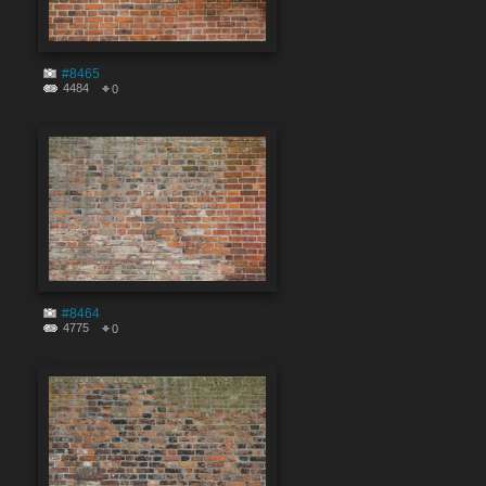
#8465
4484
0
#8464
4775
0