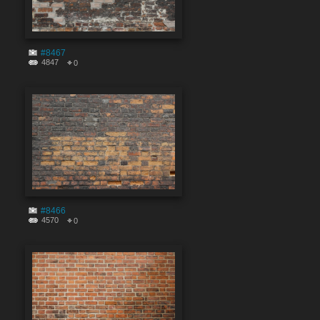
#8467
4847
0
#8466
4570
0