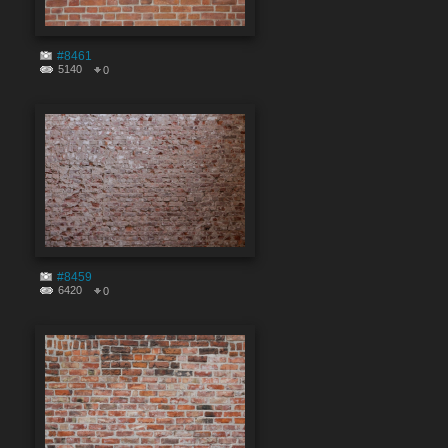
#8461
5140
0
#8459
6420
0