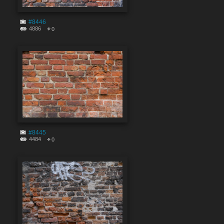
#8446
4886
0
#8445
4484
0